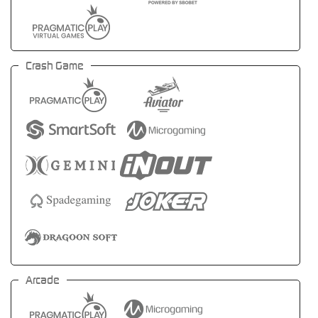
Crash Game
Arcade