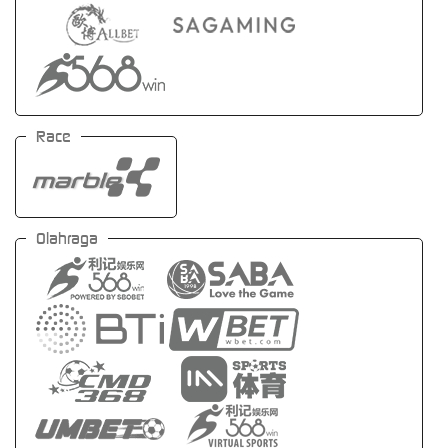
Race
Olahraga