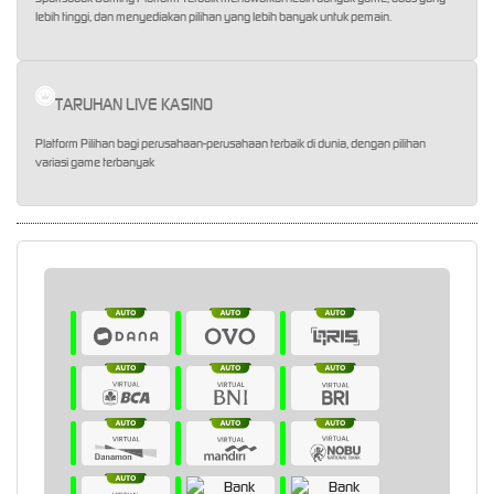
lebih tinggi, dan menyediakan pilihan yang lebih banyak untuk pemain.
TARUHAN LIVE KASINO
Platform Pilihan bagi perusahaan-perusahaan terbaik di dunia, dengan pilihan
variasi game terbanyak