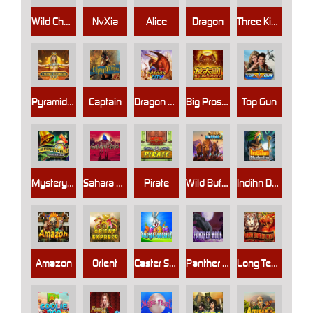
Wild Chuco
NvXia
Alice
Dragon
Three Kingdoms
Pyramid Adventure
Captain
Dragon City
Big Prosperity
Top Gun
Mystery Reels Power Reels
Sahara Gold
Pirate
Wild Buffalo
Indihn Dkehming
Amazon
Orient
Caster Surprise
Panther Moon
Long Teng Hu Xiao