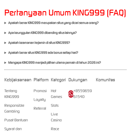
Pertanyaan Umum KING999 (FAQ)
Apakah benar KING999 merupakan situs yang dicari semua orang?
Apa keunggulan KING999 dibanding situs lainnya?
Apakah keamanan terjamin di situs KING999?
Apakah benar situs KING999 ada bonus setiap hari?
Mengapa KING999 menjadi pilihan utama pemain di tahun 2026 ini?
Kebijaksanaan
Platform
Kategori
Dukungan
Komunitas
Tentang
Promosi
Hot
+8559659
KING999
Games
61540
Loyalty
Responsible
Slots
Referral
Gambling
Live
Pusat Bantuan
Casino
Syarat dan
Race