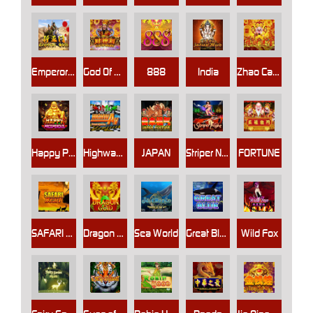
Emperor Gate
God Of Wealth
888
India
Zhao Cai Jin Bao
Happy Prosperous
Highway King
JAPAN
Striper Night
FORTUNE
SAFARI Heat
Dragon Gold
Sea World
Great Blue
Wild Fox