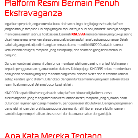
Platform Resmi Bermain Penuh
Ekstravaganza
Ingat kata pepatah jangan menilai buku dari sampulnya, begitu juga sebuah platform
jangan hanya tampilan luar saja yang elit tapi leletnya buat hari jadi bete. Niatnya pengen
main game malah jadinya tidak selera. Disinilah
KING999
menjadi nama yang cukup sering
dicari karena menawarkan akses yang praktis dan sederhana bagi penggunanya. Salah
satu hal yang perlu dipertimbangkan kenapa kamu memilih KING999 adalah karena
kemudahan navigasi, tampilan yang elit tapi rapi, dan halaman yang tidak membuat
bingung.
Dengan kombinasi elemen itu tentunya membuat platform gaming menjadi lebih ramah
kepada pengguna dan nyaman untuk diakses. Tak lupa juga KING999 selalu memberikan
pelayanan bantuan yang siap mendampingi kamu selama akses dan membantu dalam
setiap kendala yang dialami. Dilengkapi dengan fitur keamanan yang memastikan akses
resmi tidak membuat datamu bocor ke pihak lain.
KING999 dapat dilihat sebagai salah satu platform hiburan digital bernuansa
ekstravaganza yang mengutamakan kemudahan akses, tampilan yang nyaman, serta
dukungan layanan yang siap membantu pengguna saat dibutuhkan. Dengan pengalaman
yang lebih ringan dan praktis, pengguna bisa menikmati hiburan secara lebih nyaman
sambil tetap memperhatikan akses resmi dan keamanan akun dengan bijak.
Apa Kata Mereka Tentang