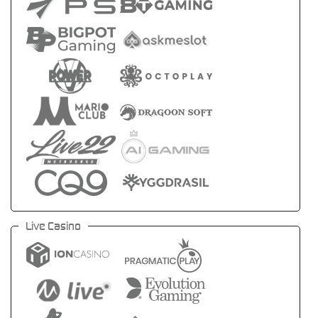
Live Casino