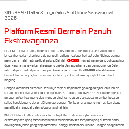
KING999 - Daftar & Login Situs Slot Online Sensasional
2026
Platform Resmi Bermain Penuh
Ekstravaganza
Ingat kata pepatah jangan menilai buku dari sampulnya, begitu juga sebuah platform
jangan hanya tampilan luar saja yang elit tapi leletnya buat hari jadi bete. Niatnya pengen
main game malah jadinya tidak selera. Disinilah
KING999
menjadi nama yang cukup sering
dicari karena menawarkan akses yang praktis dan sederhana bagi penggunanya. Salah
satu hal yang perlu dipertimbangkan kenapa kamu memilih KING999 adalah karena
kemudahan navigasi, tampilan yang elit tapi rapi, dan halaman yang tidak membuat
bingung.
Dengan kombinasi elemen itu tentunya membuat platform gaming menjadi lebih ramah
kepada pengguna dan nyaman untuk diakses. Tak lupa juga KING999 selalu memberikan
pelayanan bantuan yang siap mendampingi kamu selama akses dan membantu dalam
setiap kendala yang dialami. Dilengkapi dengan fitur keamanan yang memastikan akses
resmi tidak membuat datamu bocor ke pihak lain.
KING999 dapat dilihat sebagai salah satu platform hiburan digital bernuansa
ekstravaganza yang mengutamakan kemudahan akses, tampilan yang nyaman, serta
dukungan layanan yang siap membantu pengguna saat dibutuhkan. Dengan pengalaman