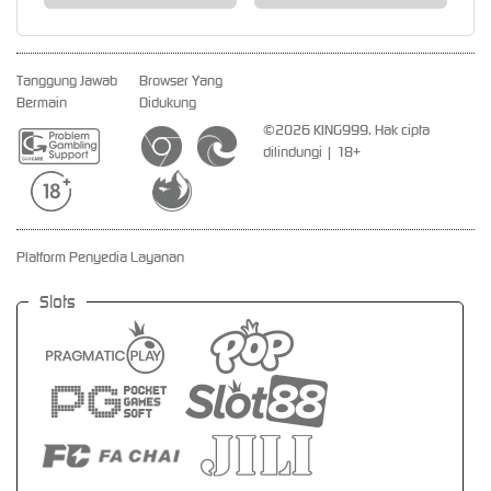
Tanggung Jawab
Browser Yang
Bermain
Didukung
©2026 KING999. Hak cipta
dilindungi | 18+
Platform Penyedia Layanan
Slots