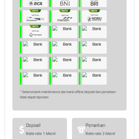
* Selama bank maintenance dan bank offline deposit dan penarikan
tidak dapat diproses
Deposit
Penarikan
Rata-rata 1 Menit
Rata-rata 3 Menit