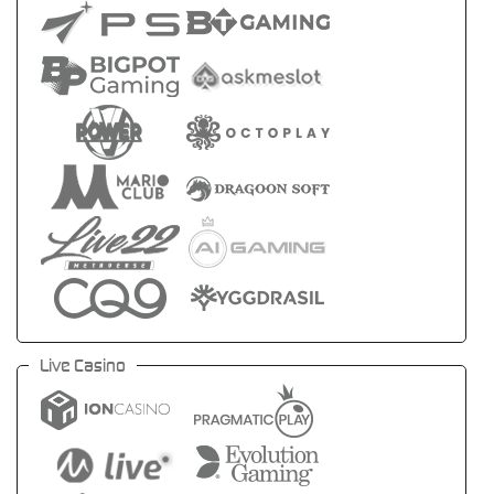
Live Casino