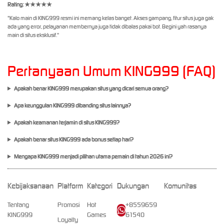
Rating: ★★★★★
"Kalo main di KING999 resmi ini memang kelas banget. Akses gampang, fitur situs juga gak
ada yang error, pelayanan membernya juga tidak dibalas pakai bot. Begini yah rasanya
main di situs eksklusif."
Pertanyaan Umum KING999 (FAQ)
Apakah benar KING999 merupakan situs yang dicari semua orang?
Apa keunggulan KING999 dibanding situs lainnya?
Apakah keamanan terjamin di situs KING999?
Apakah benar situs KING999 ada bonus setiap hari?
Mengapa KING999 menjadi pilihan utama pemain di tahun 2026 ini?
Kebijaksanaan
Platform
Kategori
Dukungan
Komunitas
Tentang
Promosi
Hot
+8559659
KING999
Games
61540
Loyalty