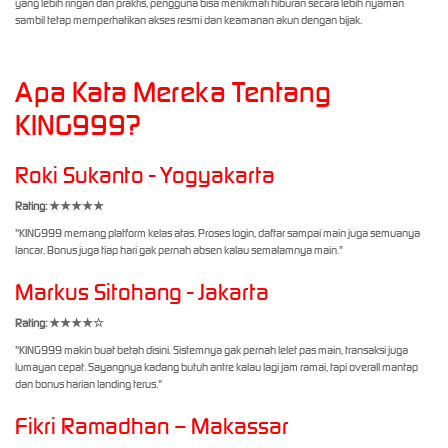
yang lebih ringan dan praktis, pengguna bisa menikmati hiburan secara lebih nyaman
sambil tetap memperhatikan akses resmi dan keamanan akun dengan bijak.
Apa Kata Mereka Tentang
KING999?
Roki Sukanto - Yogyakarta
Rating: ★★★★★
"KING999 memang platform kelas atas. Proses login, daftar sampai main juga semuanya
lancar. Bonus juga tiap hari gak pernah absen kalau semalamnya main."
Markus Sitohang - Jakarta
Rating: ★★★★☆
"KING999 makin buat betah disini. Sistemnya gak pernah lelet pas main, transaksi juga
lumayan cepat. Sayangnya kadang butuh antre kalau lagi jam ramai, tapi overall mantap
dan bonus harian landing terus."
Fikri Ramadhan – Makassar