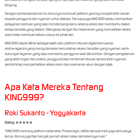
bingung.
Dengan kombinasi elemen itu tentunya membuat platform gaming menjadi lebih ramah
kepada pengguna dan nyaman untuk diakses. Tak lupa juga KING999 selalu memberikan
pelayanan bantuan yang siap mendampingi kamu selama akses dan membantu dalam
setiap kendala yang dialami. Dilengkapi dengan fitur keamanan yang memastikan akses
resmi tidak membuat datamu bocor ke pihak lain.
KING999 dapat dilihat sebagai salah satu platform hiburan digital bernuansa
ekstravaganza yang mengutamakan kemudahan akses, tampilan yang nyaman, serta
dukungan layanan yang siap membantu pengguna saat dibutuhkan. Dengan pengalaman
yang lebih ringan dan praktis, pengguna bisa menikmati hiburan secara lebih nyaman
sambil tetap memperhatikan akses resmi dan keamanan akun dengan bijak.
Apa Kata Mereka Tentang
KING999?
Roki Sukanto - Yogyakarta
Rating: ★★★★★
"KING999 memang platform kelas atas. Proses login, daftar sampai main juga semuanya
lancar. Bonus juga tiap hari gak pernah absen kalau semalamnya main."