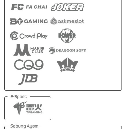
E-Sports
Sabung Ayam