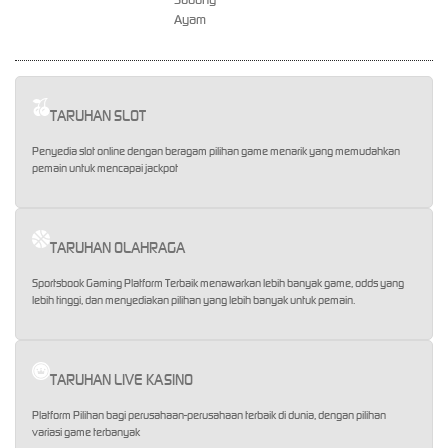
Ayam
TARUHAN SLOT
Penyedia slot online dengan beragam pilihan game menarik yang memudahkan
pemain untuk mencapai jackpot
TARUHAN OLAHRAGA
Sportsbook Gaming Platform Terbaik menawarkan lebih banyak game, odds yang
lebih tinggi, dan menyediakan pilihan yang lebih banyak untuk pemain.
TARUHAN LIVE KASINO
Platform Pilihan bagi perusahaan-perusahaan terbaik di dunia, dengan pilihan
variasi game terbanyak